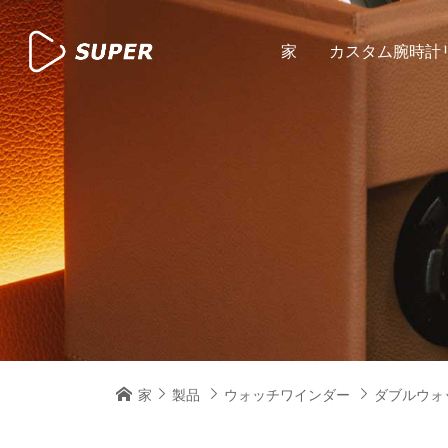
家
カスタム腕時計
家
製品
ウォッチワインダー
ダブルウォ



