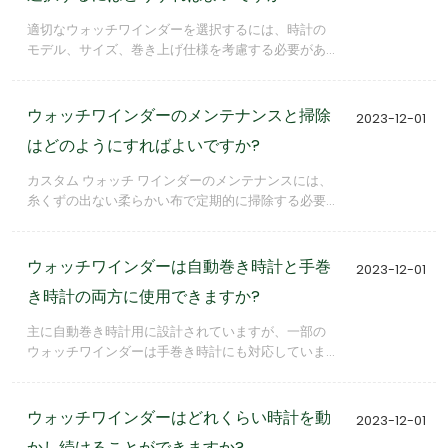
適切なウォッチワインダーを選択するには、時計の
モデル、サイズ、巻き上げ仕様を考慮する必要があ
ります。信頼できるプロバイダーと協力すること
で、カスタムワインダーが完璧に調整され、大切な
時計に最適なケアを提供できるようになります。
ウォッチワインダーのメンテナンスと掃除
2023-12-01
はどのようにすればよいですか?
カスタム ウォッチ ワインダーのメンテナンスには、
糸くずの出ない柔らかい布で定期的に掃除する必要
があります。刺激の強い化学薬品の使用は避け、清
掃前にワインダーの電源がオフになっていることを
確認してください。定期的なメンテナンスにより、
ウォッチワインダーは自動巻き時計と手巻
2023-12-01
スムーズな動作と長寿命が保証されます。
き時計の両方に使用できますか?
主に自動巻き時計用に設計されていますが、一部の
ウォッチワインダーは手巻き時計にも対応していま
す。ワインダーの仕様を確認し、特定の時計の巻き
上げニーズに適合していることを確認することが重
要です。
ウォッチワインダーはどれくらい時計を動
2023-12-01
かし続けることができますか?