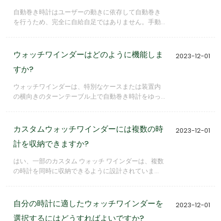
自動巻き時計はユーザーの動きに依存して自動巻き
を行うため、完全に自給自足ではありません。手動
でリューズを回す代わりに、ユーザーの動きに依存
する場合でも、ゼンマイを巻く必要があります。日
常活動における自然な動きによって、自動巻き時計
ウォッチワインダーはどのように機能しま
2023-12-01
のローターに十分な回転が発生し、約 35 ～ 45 時間
すか?
動作を維持できます。
ウォッチワインダーは、特別なケースまたは装置内
の横向きのターンテーブル上で自動巻き時計をゆっ
くりと回転させることで動作するため、手動で巻き
上げる必要がありません。ワインダーが回転すると
時計内部のローターが回転し、ゼンマイが徐々に巻
カスタムウォッチワインダーには複数の時
2023-12-01
き上げられます。
計を収納できますか?
はい、一部のカスタム ウォッチ ワインダーは、複数
の時計を同時に収納できるように設計されていま
す。この多用途性は、さまざまな時計コレクション
を持つコレクターのニーズに応え、複数の時計を巻
いてすぐに着用できるようにカスタマイズされたソ
自分の時計に適したウォッチワインダーを
2023-12-01
リューションを提供します。
選択するにはどうすればよいですか?