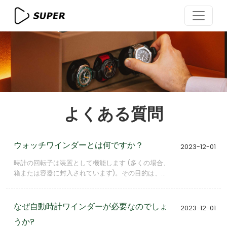
よくある質問
ウォッチワインダーとは何ですか？
2023-12-01
時計の回転子は装置として機能します (多くの場合、
箱または容器に封入されています)。その目的は、積
極的に着用していないときに自動巻き時計の巻き上
げを維持し、パワーリザーブの減少を防ぐことで
す。
なぜ自動時計ワインダーが必要なのでしょ
2023-12-01
うか?