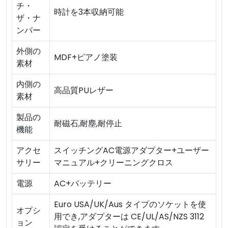
チ・
時計を3本収納可能
ザ・ナ
ンバー
外側の
MDF+ピアノ塗装
素材
内側の
高品質PUレザー
素材
製品の
耐磁石,耐塵,耐停止
機能
アクセ
スイッチングAC電源アダプター+ユーザー
サリー
マニュアル+クリーニングクロス
電源
AC+バッテリー
Euro USA/UK/Aus タイプのソケットを使
オプシ
用でき,アダプターは CE/UL/AS/NZS 3112
ョン