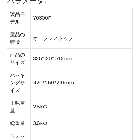
パラメータ:
製品モ
Y0300F
デル
製品の
オープンストップ
特徴
商品の
335*130*170mm
サイズ
パッキ
ングサ
420*250*210mm
イズ
正味重
2.8KG
量
総重量
3.8KG
ウォッ